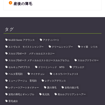
産後の薄毛
タグ
N-LED Sonic アデランス
アクティバート
エトヴォス モイストシャンプー
クリームシャンプー
ケイ素 シリカ
スカルプDボーテ メディカルエストロジー
スカルプDボーテ メディカルエストロジースカルプセラム
スカルプドライヤー
セルキュア4Tプラス
ドリーミンヘッド MTG
プラシエナ
ベルタ育毛剤
マイナチュレ
ミネコラパーフェクト3
ミューノアージュ 育毛剤
レディスアデランス
レディースアートネイチャー
夏の薄毛
女性の抜け毛
女性の薄毛とギャンブル
私元気
美ルルブリリアントヘアー
育毛成分