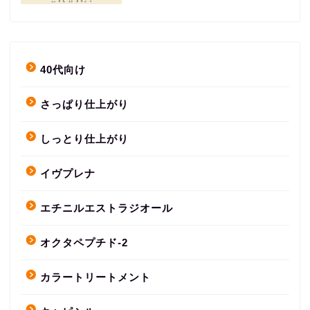
40代向け
さっぱり仕上がり
しっとり仕上がり
イヴプレナ
エチニルエストラジオール
オクタペプチド-2
カラートリートメント