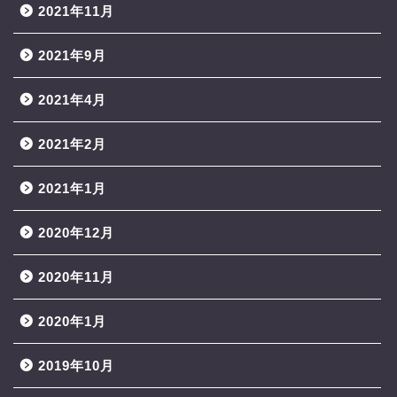
2021年11月
2021年9月
2021年4月
2021年2月
2021年1月
2020年12月
2020年11月
2020年1月
2019年10月