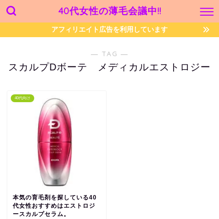
40代女性の薄毛会議中!!
アフィリエイト広告を利用しています
― TAG ―
スカルプDボーテ メディカルエストロジー
40代向け
本気の育毛剤を探している40
代女性おすすめはエストロジ
ースカルプセラム。