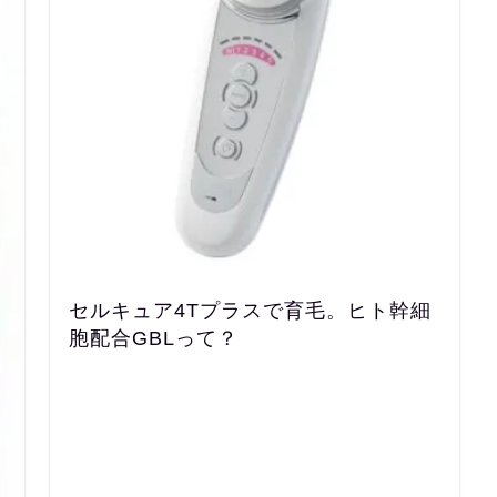
セルキュア4Tプラスで育毛。ヒト幹細
胞配合GBLって？