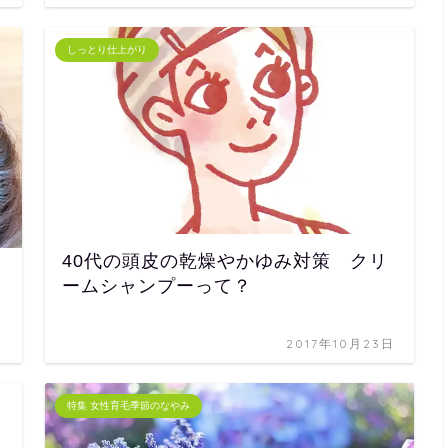
しっとり仕上がり
40代の頭皮の乾燥やかゆみ対策 クリ
ームシャンプーって？
日
2017年10月23日
特集 女性育毛季節のなやみ