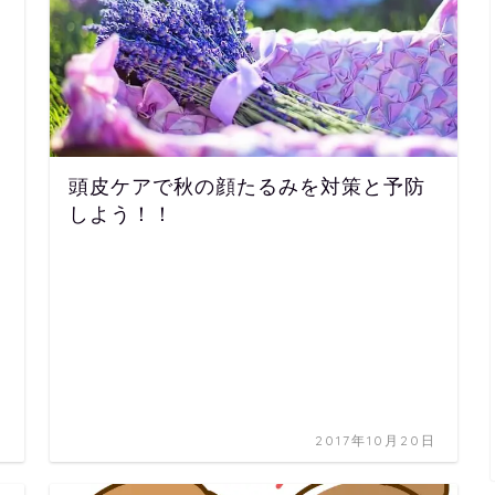
頭皮ケアで秋の顔たるみを対策と予防
しよう！！
日
2017年10月20日