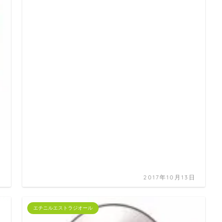
日
2017年10月13日
エチニルエストラジオール