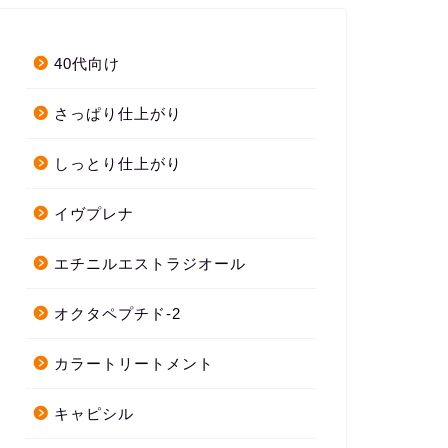
40代向け
さっぱり仕上がり
しっとり仕上がり
イヴプレナ
エチニルエストラジオール
オクタペプチド-2
カラートリートメント
キャピシル