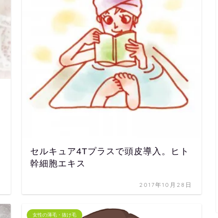
セルキュア4Tプラスで頭皮導入。ヒト
幹細胞エキス
日
2017年10月28日
女性の薄毛・抜け毛