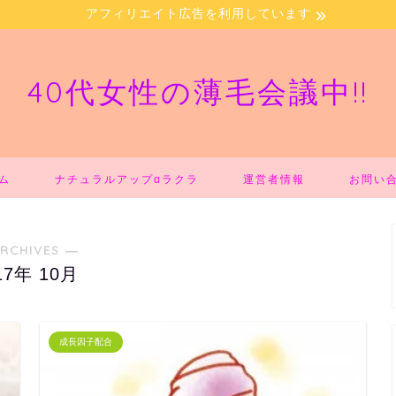
アフィリエイト広告を利用しています
40代女性の薄毛会議中!!
ム
ナチュラルアップαラクラ
運営者情報
お問い
RCHIVES ―
17年 10月
成長因子配合