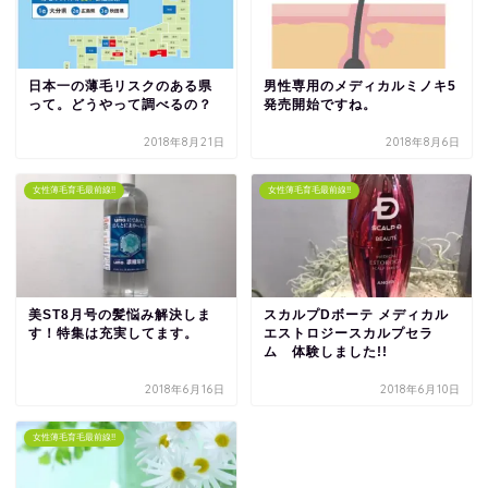
日本一の薄毛リスクのある県
男性専用のメディカルミノキ5
って。どうやって調べるの？
発売開始ですね。
2018年8月21日
2018年8月6日
女性薄毛育毛最前線!!
女性薄毛育毛最前線!!
美ST8月号の髪悩み解決しま
スカルプDボーテ メディカル
す！特集は充実してます。
エストロジースカルプセラ
ム 体験しました!!
2018年6月16日
2018年6月10日
女性薄毛育毛最前線!!