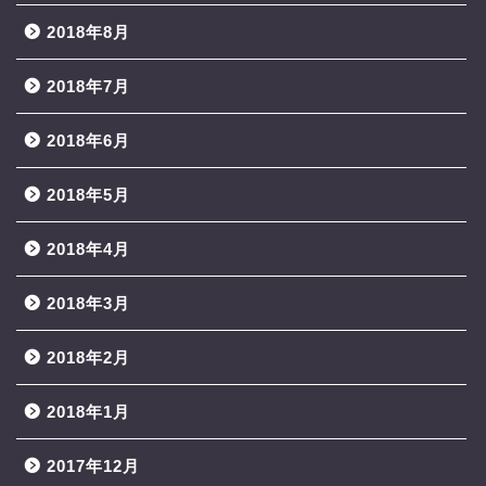
2018年8月
2018年7月
2018年6月
2018年5月
2018年4月
2018年3月
2018年2月
2018年1月
2017年12月