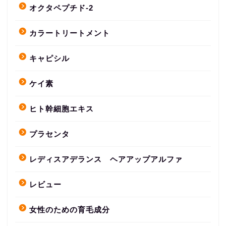
オクタペプチド-2
カラートリートメント
キャピシル
ケイ素
ヒト幹細胞エキス
プラセンタ
レディスアデランス ヘアアップアルファ
レビュー
女性のための育毛成分