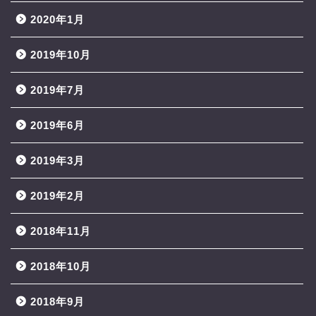
2020年1月
2019年10月
2019年7月
2019年6月
2019年3月
2019年2月
2018年11月
2018年10月
2018年9月