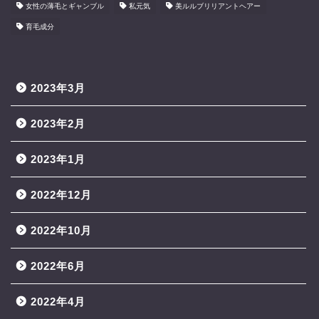
女性の薄毛とギャンブル
私元気
美ルルブリリアントヘアー
育毛成分
2023年3月
2023年2月
2023年1月
2022年12月
2022年10月
2022年6月
2022年4月