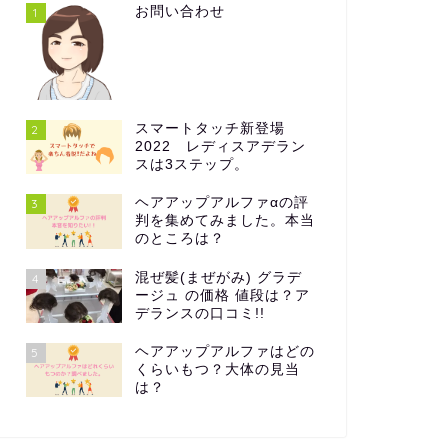
お問い合わせ
1
スマートタッチ新登場
2
2022 レディスアデラン
スは3ステップ。
ヘアアップアルファαの評
3
判を集めてみました。本当
のところは？
混ぜ髪(まぜがみ) グラデ
4
ージュ の価格 値段は？ア
デランスの口コミ!!
ヘアアップアルファはどの
5
くらいもつ？大体の見当
は？