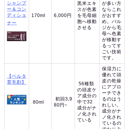
シャンプ
黒米エキ
が多い方
ー＆コン
スが色素
ならこれ
ディショ
170ml
6,000円
を毛母細
がおすす
胞へ移動
め。バル
ナー
させる
ジから毛
母へ色素
が移動す
るってす
ごい技術
です。
保湿力に
優れて頭
【ベルタ
皮の乾燥
育毛剤】
56種類
にアプロ
の頭皮ケ
ーチでき
ア成分の
初回3,9
るのはう
中で32
80ml
80円~
れしい。
成分がナ
成分がナ
ノ化され
ノ化され
ている
ているの