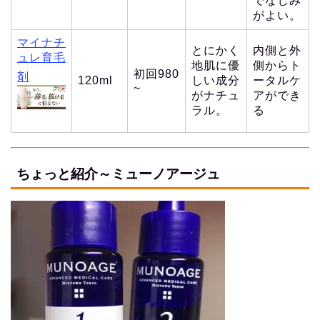
でなじみ
がよい。
マイナチ
とにかく
内側と外
ュレ育毛
地肌に優
側からト
初回980
剤
120ml
しい成分
ータルケ
~
がナチュ
アができ
ラル。
る
ちょっと紹介～ミューノアージュ