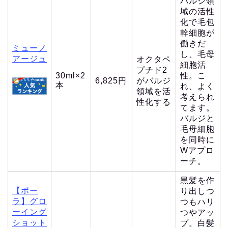
バルジ領
域の活性
化で毛包
幹細胞が
働きだ
ミューノ
し、毛母
アージュ
オクタペ
細胞活
プチド2
30ml×2
性。こ
6,825円
がバルジ
本
れ、よく
領域を活
考えられ
性化する
てます。
バルジと
毛母細胞
を同時に
Wアプロ
ーチ。
黒髪を作
【ポー
り出しつ
ラ】グロ
つもハリ
ーイング
つやアッ
ショット
プ。白髪