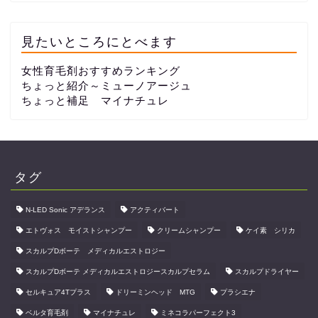
見たいところにとべます
女性育毛剤おすすめランキング
ちょっと紹介～ミューノアージュ
ちょっと補足 マイナチュレ
タグ
N-LED Sonic アデランス
アクティバート
エトヴォス モイストシャンプー
クリームシャンプー
ケイ素 シリカ
スカルプDボーテ メディカルエストロジー
スカルプDボーテ メディカルエストロジースカルプセラム
スカルプドライヤー
セルキュア4Tプラス
ドリーミンヘッド MTG
プラシエナ
ベルタ育毛剤
マイナチュレ
ミネコラパーフェクト3