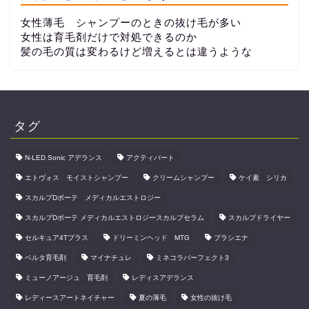
女性薄毛 シャンプーのときの抜け毛が多い
女性は育毛剤だけで対処できるのか
髪の毛の質は変わるけど増えるとは違うような
タグ
N-LED Sonic アデランス
アクティバート
エトヴォス モイストシャンプー
クリームシャンプー
ケイ素 シリカ
スカルプDボーテ メディカルエストロジー
スカルプDボーテ メディカルエストロジースカルプセラム
スカルプドライヤー
セルキュア4Tプラス
ドリーミンヘッド MTG
プラシエナ
ベルタ育毛剤
マイナチュレ
ミネコラパーフェクト3
ミューノアージュ 育毛剤
レディスアデランス
レディースアートネイチャー
夏の薄毛
女性の抜け毛