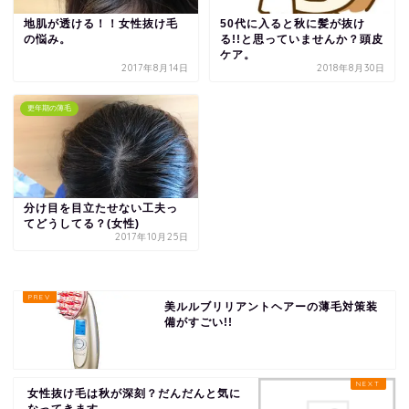
地肌が透ける！！女性抜け毛
50代に入ると秋に髪が抜け
の悩み。
る!!と思っていませんか？頭皮
ケア。
2017年8月14日
2018年8月30日
更年期の薄毛
分け目を目立たせない工夫っ
てどうしてる？(女性)
2017年10月25日
美ルルブリリアントヘアーの薄毛対策装
備がすごい!!
女性抜け毛は秋が深刻？だんだんと気に