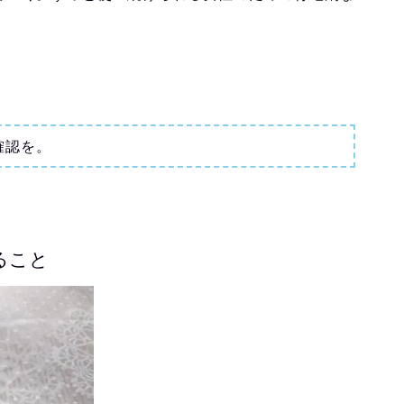
確認を。
ること