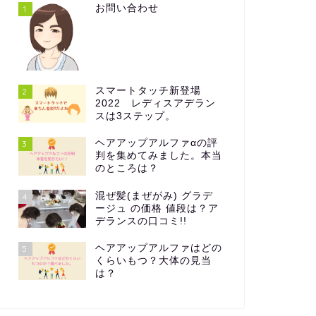
お問い合わせ
1
スマートタッチ新登場
2
2022 レディスアデラン
スは3ステップ。
ヘアアップアルファαの評
3
判を集めてみました。本当
のところは？
混ぜ髪(まぜがみ) グラデ
4
ージュ の価格 値段は？ア
デランスの口コミ!!
ヘアアップアルファはどの
5
くらいもつ？大体の見当
は？